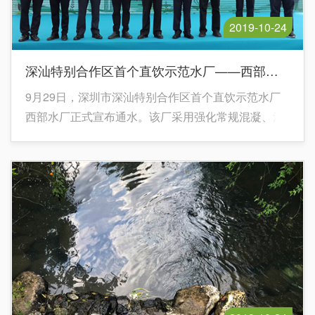
2019-10-24
深汕特别合作区首个直饮示范水厂——西部水厂正式通水！
9月29日，深圳市深汕特别合作区首个直饮示范水厂
西部水厂正式宣布通水。该厂采用强化常规混凝、沉
淀、过滤、消毒处理工艺+臭氧活性炭深度处理工
艺，出厂水水质优于国家《生活饮用水卫生标准》
(GB5749-2006),可与欧美国家和地区相媲美，达到直
饮标准。