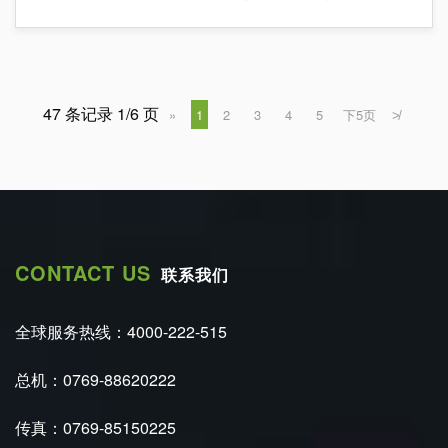
的膜产品依赖于进口，在市场上还有很大的发展空
间。结合目前我国污水排放的情况，工业废水和加大
无机膜的研发等，未来将成为了膜技术应该瞄准两大
方向。
47 条记录 1/6 页
»
1
2
3
4
5
下5页
≯
CONTACT US
联系我们
全球服务热线：4000-222-515
总机：0769-88620222
传真：0769-85150225