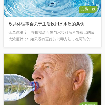
会员下载
欧共体理事会关于生活饮用水水质的条例
余单体浓度，并根据聚合体与水接触后所释放出的最
大浓度计；2.如果没有更好的消毒方法，在可能的情
况下，成员国应尽力降低该值。3.该值适用于由用户
水龙头处所取水样，且水样应能代表用户一周用水的
平均水质。成员国必须考虑到可能会影响人体健康的
峰值出现情况。 4.该指令生效后5年到15年，
铅的参数值为25μg/L。在达到指令中规定的参数值
前，成员国应确保采用适当的方法，尽可能降低水中
铅的浓度。