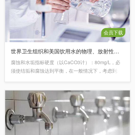
会员下载
世界卫生组织和美国饮用水的物理、放射性与微生物标准
腐蚀和水垢指标硬度（以CaCO3计）：80mg/L，必
须使结垢和腐蚀达到平衡，在一般情况下，考虑到水
质到各项指标，80mg/L比较合适；但对某些供水则可
为90或100mg/L碱度（以CaCO3计）：变化值不超过
1mg/L（在配水系统中或在密闭到塑料瓶中于130℉下
保持12小时后，再经过滤后到碱度变化值）试棒试验
（结垢和腐