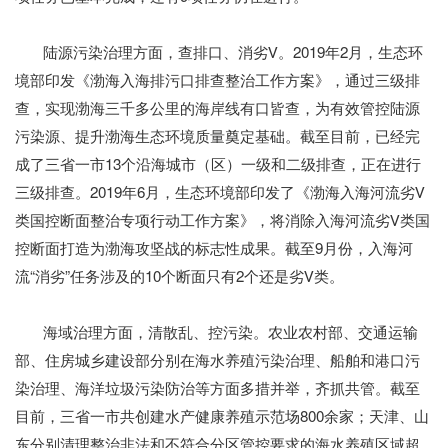
陆源污染治理方面，查排口、消劣Ⅴ。2019年2月，生态环
境部印发《渤海入海排污口排查整治工作方案》，通过三级排
查，实现渤海三千多公里的海岸线有口皆查，为有效管控陆源
污染源、提升渤海生态环境质量奠定基础。截至目前，已经完
成了三省一市13个沿海城市（区）一级和二级排查，正在进行
三级排查。2019年6月，生态环境部印发了《渤海入海河流劣Ⅴ
类国控断面整治专项行动工作方案》，将消除入海河流劣Ⅴ类国
控断面打造为渤海攻坚战的标志性成果。截至9月份，入海河
流“消劣”任务涉及的10个断面只有2个还是劣Ⅴ类。
海域治理方面，清散乱、控污染。农业农村部、交通运输
部、住房城乡建设部分别在海水养殖污染治理、船舶和港口污
染治理、海洋垃圾污染防治等方面多措并举，齐抓共管。截至
目前，三省一市共创建水产健康养殖示范场800余家；天津、山
东分别清理整治非法和不符合分区管控要求的海水养殖区域超