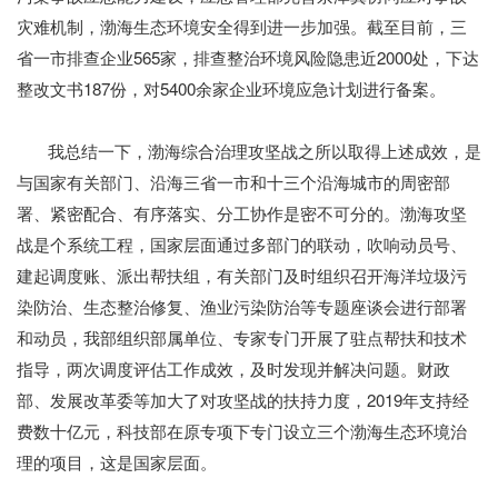
灾难机制，渤海生态环境安全得到进一步加强。截至目前，三
省一市排查企业565家，排查整治环境风险隐患近2000处，下达
整改文书187份，对5400余家企业环境应急计划进行备案。
我总结一下，渤海综合治理攻坚战之所以取得上述成效，是
与国家有关部门、沿海三省一市和十三个沿海城市的周密部
署、紧密配合、有序落实、分工协作是密不可分的。渤海攻坚
战是个系统工程，国家层面通过多部门的联动，吹响动员号、
建起调度账、派出帮扶组，有关部门及时组织召开海洋垃圾污
染防治、生态整治修复、渔业污染防治等专题座谈会进行部署
和动员，我部组织部属单位、专家专门开展了驻点帮扶和技术
指导，两次调度评估工作成效，及时发现并解决问题。财政
部、发展改革委等加大了对攻坚战的扶持力度，2019年支持经
费数十亿元，科技部在原专项下专门设立三个渤海生态环境治
理的项目，这是国家层面。