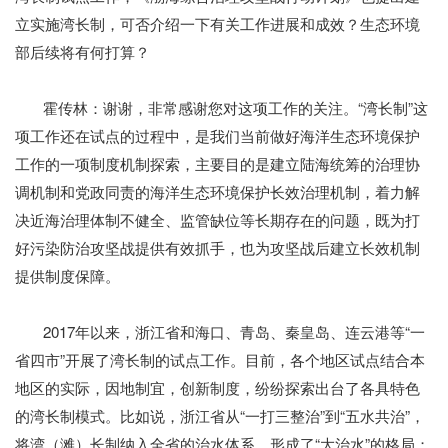
立实施湾长制，可否介绍一下有关工作进展和成效？生态环境
部后续将有何打算？
霍传林：谢谢，非常感谢您对这项工作的关注。“湾长制”这
项工作还在试点的过程中，是我们当前做好海洋生态环境保护
工作的一项制度机制探索，主要目的是建立陆海统筹的治理协
调机制和党政同责的海洋生态环境保护长效治理机制，着力解
决近海治理体制不健全、监管缺位等长期存在的问题，既为打
好污染防治攻坚战提供有效抓手，也为攻坚战后建立长效机制
提供制度保障。
2017年以来，浙江省和海口、青岛、秦皇岛、连云港等“一
省四市”开展了湾长制的试点工作。目前，各个地区试点结合本
地区的实际，因地制宜，创新制度，纷纷探索出台了各具特色
的湾长制模式。比如说，浙江省从“一打三整治”到“五水共治”，
将湾（滩）长制纳入全省的治水体系，形成了“大治水”的格局；