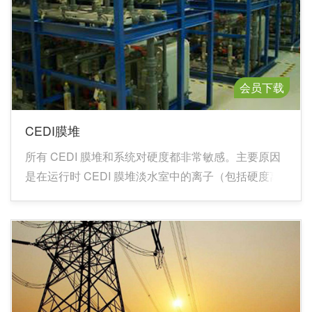
会员下载
CEDI膜堆
所有 CEDI 膜堆和系统对硬度都非常敏感。主要原因
是在运行时 CEDI 膜堆淡水室中的离子（包括硬度离
子）会迁移到浓水室从而使浓水室的离子浓度增加，
当回收率为 95%时，浓水室中的离子浓度相当于进水
的 20 倍。当浓水中 CaCO3 浓度高于一定值后就会形
成沉淀，最终需要通过清洗除去。