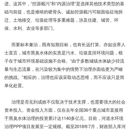
进。这其中，“控源截污”和“内源治理”是选择其他技术类型的基
础与前提，也是难啃的硬骨头。诚如控源截污可能面临征地拆
迁、土地移交、垃圾处理等多重难题，涉及住建、城管、环
保、水利、农业等多部门。
而要标本兼治，既有短期目标，也有长远打算。亦如业界人
士直言，城市黑臭水体的实质是污水、垃圾直排环境问题，根
子在于城市环境基础设施不合格。“由于多数城镇水体缺少径流
量与生态流量，在污染较为集中的情势下治理亦面临更为严峻
的挑战。”相应的，治理也应该采取动态思维，而不应该只是简
单化处置。
治理是否见到成效不仅取决于技术支撑，也需要强大的社会
资本投入。资金投入方面，仅在去年全国36个重点城市直接用
于黑臭水体治理的投资累计达1140多亿元。目前，河道水环境
治理PPP项目发展至一定规模。截至2018年7月，财政部入库河