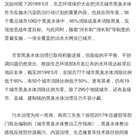
况如何呢？2018年5月，生态环境保护大会把消灭城市黑臭水体
作为实施水污染防治行动计划的重要内容。也就在同年底，36
个重点城市1062个黑臭水体中，95%消除或基本消除黑臭，实
现攻坚战年度目标。与此同时，随着“河长制”“湖长制”等制度的
普遍实施，一张全覆盖的治水大网业已铺开。
尽管黑臭水体治理已取得积极进展，但面临的不平衡、不协
调问题仍然突出。根据生态环境部8月底公布的水环境达标滞后
地区名单，截至2019年5月，全国共77个城市黑臭水体消除比例
低于80%，有50个城市消除比例低于50%。更有甚者，仍有19
个城市黑臭水体消除比例为零。除了295个地级城市，还有县级
市、县城、建制镇的黑臭水体治理压力不容小觑。
污水治理为何一而再、再而三失焦？按照2017年住建部等部
门联合编制的《城市黑臭水体整治工作指南》，黑臭水体整治
路线应按照控源截污、内源治理、生态修复等技术路径协同推