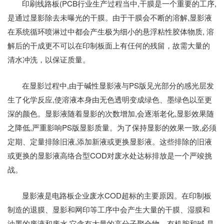
印刷线路板(PCB行业生产过程当中,干膜是一个重要的工序,
是通过显影除去未曝光的干膜。由于干膜会不断的溶解,显影液
在系统循环喷淋过中都会产生极为细小的悬浮粘性胶体物质, 溶
解后的干成更不可以在印制板面上有仼何的残留，故需大量的
清水冲洗，以保证质量。
在显影过程中,由于碱性显影液与PS版见光部分的感光层发
生了化学反应,使溶液本身由无色透明变成绿色、墨绿色以至更
深的颜色。显影液随着显影的次数增加,会逐渐老化,显影效果随
之降低,严重影响PS版显影质量。为了保持显影的效果一致,必须
定期、定量排除旧液,添加新液或更换显影液。这些排除的旧液
或更换的显影液高络合型COD对废水处达标排放是一个严竣挑
战。
显影液是电路板企业废水COD超标的主要原因。在印制板
制造的退膜、显影和网印等工序中会产生大量的干膜、湿膜和
油墨的废液和废水,它含有大量的高分子聚合物、有机胺和碱,是