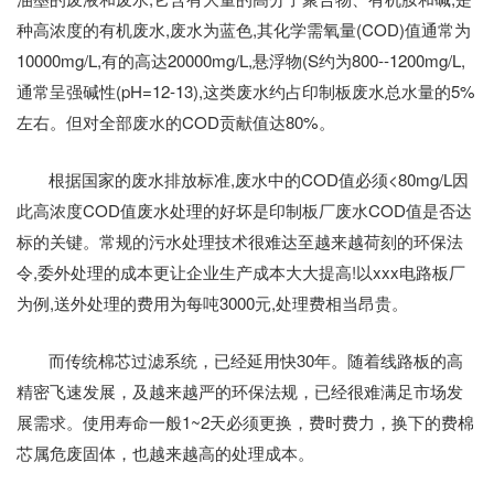
种高浓度的有机废水,废水为蓝色,其化学需氧量(COD)值通常为
10000mg/L,有的高达20000mg/L,悬浮物(S约为800--1200mg/L,
通常呈强碱性(pH=12-13),这类废水约占印制板废水总水量的5%
左右。但对全部废水的COD贡献值达80%。
根据国家的废水排放标准,废水中的COD值必须<80mg/L因
此高浓度COD值废水处理的好坏是印制板厂废水COD值是否达
标的关键。常规的污水处理技术很难达至越来越荷刻的环保法
令,委外处理的成本更让企业生产成本大大提高!以xxx电路板厂
为例,送外处理的费用为每吨3000元,处理费相当昂贵。
而传统棉芯过滤系统，已经延用快30年。随着线路板的高
精密飞速发展，及越来越严的环保法规，已经很难满足市场发
展需求。使用寿命一般1~2天必须更换，费时费力，换下的费棉
芯属危废固体，也越来越高的处理成本。