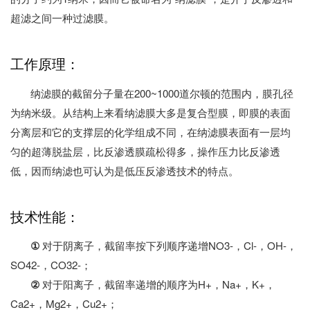
超滤之间一种过滤膜。
工作原理：
纳滤膜的截留分子量在200~1000道尔顿的范围内，膜孔径
为纳米级。从结构上来看纳滤膜大多是复合型膜，即膜的表面
分离层和它的支撑层的化学组成不同，在纳滤膜表面有一层均
匀的超薄脱盐层，比反渗透膜疏松得多，操作压力比反渗透
低，因而纳滤也可认为是低压反渗透技术的特点。
技术性能：
①
对于阴离子，截留率按下列顺序递增NO3-，Cl-，OH-，
SO42-，CO32-；
②
对于阳离子，截留率递增的顺序为H+，Na+，K+，
Ca2+，Mg2+，Cu2+；