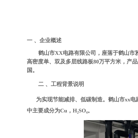
一 、
企业概述
鹤山市XX电路有限公司，座落于鹤山市
高密度单、双及多层线路板
80
万平方米，产品
国。
二
、
工程背景说明
为实现节能减排、低碳制造。鹤山市xx
中主要成分为
Cu
，
H
₂
SO
₄。